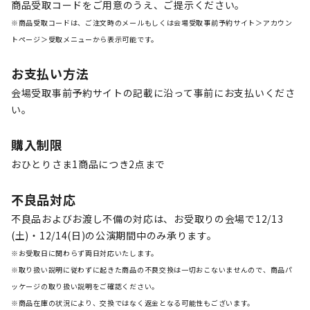
商品受取コードをご用意のうえ、ご提示ください。
※商品受取コードは、ご注文時のメールもしくは会場受取事前予約サイト＞アカウン
トページ＞受取メニューから表示可能です。
お支払い方法
会場受取事前予約サイトの記載に沿って事前にお支払いくださ
い。
購入制限
おひとりさま1商品につき2点まで
不良品対応
不良品およびお渡し不備の対応は、お受取りの会場で12/13
(土)・12/14(日)の公演期間中のみ承ります。
※お受取日に関わらず両日対応いたします。
※取り扱い説明に従わずに起きた商品の不良交換は一切おこないませんので、商品パ
ッケージの取り扱い説明をご確認ください。
※商品在庫の状況により、交換ではなく返金となる可能性もございます。