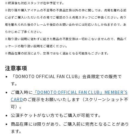
※終演後も対応スタッフが在中予定です。
※釣り銭や購入アイテムの不足等の不良品交換以外の件に関しては、売場を離れる前
に必ずご購入いただいたその場でご確認のうえ売場スタッフにご申告ください。売り
場を離れられた後のクレームや後日のお問い合わせには対応いたしかねますので、あ
らかじめご了承ください。
※取り扱い説明に従わずに起きた商品の不良交換は一切おこないませんので、商品パ
ッケージの取り扱い説明をご確認ください。
※商品在庫の状況により、交換ではなく返金となる可能性もございます。
注意事項
「DOMOTO OFFICIAL FAN CLUB」会員限定での販売で
す。
ご購入時に
「DOMOTO OFFICIAL FAN CLUB」MEMBER’S
CARD
のご提示をお願いいたします（スクリーンショット不
可）。
公演チケットがない方でもご購入が可能です。
商品在庫には限りがあり、ご購入前に完売となることがあり
ます。